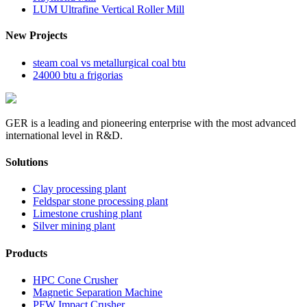
LUM Ultrafine Vertical Roller Mill
New Projects
steam coal vs metallurgical coal btu
24000 btu a frigorias
GER is a leading and pioneering enterprise with the most advanced
international level in R&D.
Solutions
Clay processing plant
Feldspar stone processing plant
Limestone crushing plant
Silver mining plant
Products
HPC Cone Crusher
Magnetic Separation Machine
PFW Impact Crusher