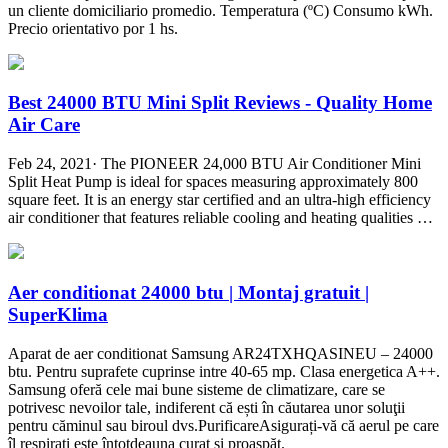
un cliente domiciliario promedio. Temperatura (ºC) Consumo kWh.
Precio orientativo por 1 hs.
Best 24000 BTU Mini Split Reviews - Quality Home
Air Care
Feb 24, 2021· The PIONEER 24,000 BTU Air Conditioner Mini
Split Heat Pump is ideal for spaces measuring approximately 800
square feet. It is an energy star certified and an ultra-high efficiency
air conditioner that features reliable cooling and heating qualities …
Aer conditionat 24000 btu | Montaj gratuit |
SuperKlima
Aparat de aer conditionat Samsung AR24TXHQASINEU – 24000
btu. Pentru suprafete cuprinse intre 40-65 mp. Clasa energetica A++.
Samsung oferă cele mai bune sisteme de climatizare, care se
potrivesc nevoilor tale, indiferent că ești în căutarea unor soluţii
pentru căminul sau biroul dvs.PurificareAsigurați-vă că aerul pe care
îl respirați este întotdeauna curat și proaspăt.