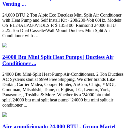
Venting ...
24,000 BTU 2 Ton Alpic Eco Ductless Mini Split Air Conditioner
with Heat Pump and Self Install Kit - 208/230-Volt 60Hz. Model#
OS-EL24ALP230VIOLS-R $ 1358 00. Ramsond 24000 BTU
2.25-Ton Dual Cassette/Wall Mount Ductless Mini Split Air
Conditioner with …
24000 Btu Mini Split Heat Pumps | Ductless Air
Conditioner ...
24000 Btu Mini-Split Heat-Pump Air-Conditioners, 2 Ton Ductless
AC Systems start at $999 Free Shipping. We offer brands Like
Daikin, Carrier Midea, Cooper Hunter, AirCon, Chigo, YMGI,
Goodman, Mitsubishi, Trane, o, Fujitsu, LG, Lennox, York,
Panasonic, , Toshiba & More. Whether its a '24000 btu mini
split','24000 btu mini split heat pump','24000 btu mini split air
conditioner ...
Aire acondicionado 24.000 BTU - Grupo Martel