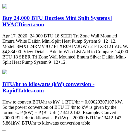
Buy 24,000 BTU Ductless Mini Split Systems |
HVACDirect.com
Apr 17, 2020· 24,000 BTU 18 SEER Tri Zone Wall Mounted
Emura White Daikin Mini-Split Heat Pump System 9+12+12.
Model: 3MXL24RMVJU / FTXR09TVJUW / 2-FTXR12TVJUW.
$4,834.00. View Details. Add to Wish List Add to Compare. 24,000
BTU 18 SEER Tri Zone Wall Mounted Emura Silver Daikin Mini-
Split Heat Pump System 9+12+12.
BTU/hr to kilowatts (kW) conversion -
RapidTables.com
How to convert BTU/hr to kW. 1 BTU/hr = 0.00029307107 kW.
So the power conversion of BTU IT /hr to kW is given by the
formula:. P (kW) = P (BTU/hr) / 3412.142. Example. Convert
20000 BTU/hr to kilowatts: P (kW) = 20000 BTU/hr / 3412.142 =
5.861kW. BTU/hr to kilowatts conversion table