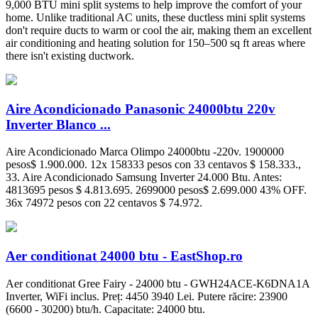
9,000 BTU mini split systems to help improve the comfort of your
home. Unlike traditional AC units, these ductless mini split systems
don't require ducts to warm or cool the air, making them an excellent
air conditioning and heating solution for 150–500 sq ft areas where
there isn't existing ductwork.
Aire Acondicionado Panasonic 24000btu 220v
Inverter Blanco ...
Aire Acondicionado Marca Olimpo 24000btu -220v. 1900000
pesos$ 1.900.000. 12x 158333 pesos con 33 centavos $ 158.333.,
33. Aire Acondicionado Samsung Inverter 24.000 Btu. Antes:
4813695 pesos $ 4.813.695. 2699000 pesos$ 2.699.000 43% OFF.
36x 74972 pesos con 22 centavos $ 74.972.
Aer conditionat 24000 btu - EastShop.ro
Aer conditionat Gree Fairy - 24000 btu - GWH24ACE-K6DNA1A
Inverter, WiFi inclus. Preț: 4450 3940 Lei. Putere răcire: 23900
(6600 - 30200) btu/h. Capacitate: 24000 btu.