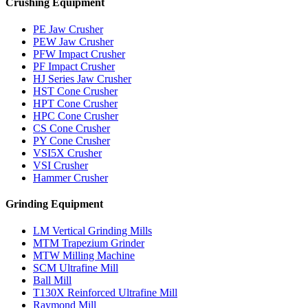
Crushing Equipment
PE Jaw Crusher
PEW Jaw Crusher
PFW Impact Crusher
PF Impact Crusher
HJ Series Jaw Crusher
HST Cone Crusher
HPT Cone Crusher
HPC Cone Crusher
CS Cone Crusher
PY Cone Crusher
VSI5X Crusher
VSI Crusher
Hammer Crusher
Grinding Equipment
LM Vertical Grinding Mills
MTM Trapezium Grinder
MTW Milling Machine
SCM Ultrafine Mill
Ball Mill
T130X Reinforced Ultrafine Mill
Raymond Mill