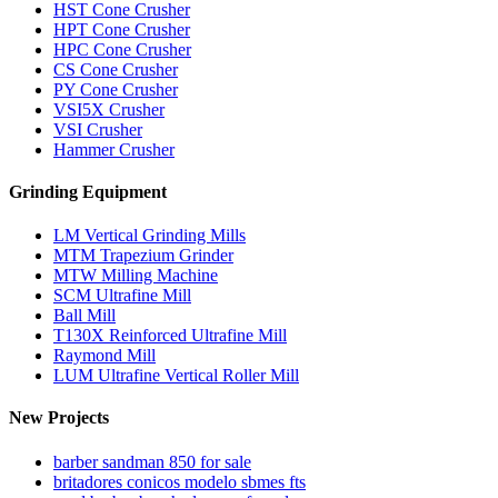
HST Cone Crusher
HPT Cone Crusher
HPC Cone Crusher
CS Cone Crusher
PY Cone Crusher
VSI5X Crusher
VSI Crusher
Hammer Crusher
Grinding Equipment
LM Vertical Grinding Mills
MTM Trapezium Grinder
MTW Milling Machine
SCM Ultrafine Mill
Ball Mill
T130X Reinforced Ultrafine Mill
Raymond Mill
LUM Ultrafine Vertical Roller Mill
New Projects
barber sandman 850 for sale
britadores conicos modelo sbmes fts