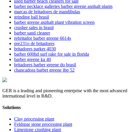
used barber beach cleaners for sale
barber necklace galleries barber greene asphalt plants
marcas de britadores de mandibulas
grinding ball brasil
barber greene asphalt plant vibration screen
crusher sales in brasil
barber sand cleaner
rebritador barber greene 6614s
pre231o de britadores
britadores parker 4030
barber 600hd surf rake for sale in florida
barber greene ka 40
britadores barber greene do brasil
chancadora barbet greene ibp 52
GER is a leading and pioneering enterprise with the most advanced
international level in R&D.
Solutions
Clay processing plant
Feldspar stone processing plant
Limestone crushing plant