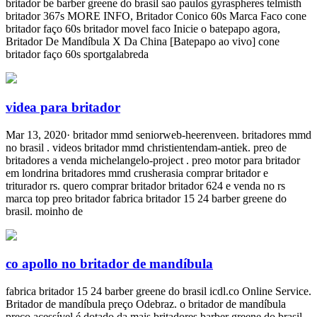
britador be barber greene do brasil sao paulos gyraspheres telmisth
britador 367s MORE INFO, Britador Conico 60s Marca Faco cone
britador faço 60s britador movel faco Inicie o batepapo agora,
Britador De Mandíbula X Da China [Batepapo ao vivo] cone
britador faço 60s sportgalabreda
videa para britador
Mar 13, 2020· britador mmd seniorweb-heerenveen. britadores mmd
no brasil . videos britador mmd christientendam-antiek. preo de
britadores a venda michelangelo-project . preo motor para britador
em londrina britadores mmd crusherasia comprar britador e
triturador rs. quero comprar britador britador 624 e venda no rs
marca top preo britador fabrica britador 15 24 barber greene do
brasil. moinho de
co apollo no britador de mandíbula
fabrica britador 15 24 barber greene do brasil icdl.co Online Service.
Britador de mandíbula preço Odebraz. o britador de mandíbula
preço acessível é dotado da mais britadores barber greene do brasil