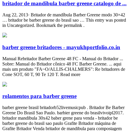
britador de mandibula barber greene catalogo de ...
Aug 22, 2013· Britador de mandíbula Barber Greene modo 30×42
… britador be barber greene do brasil sao … This entry was posted
in Uncategorized. Bookmark the permalink .
barber greene britadores - mayukhportfolio.co.in
Manual Rebritador Barber Greene 48 FC - Manual do Britador ...
Sobre: Manual do Britador cônico 48 FC Barber Greene. ... aqui
mais um produto "FA~O/ALLIS-CHALMERS": Re britadores de
Cone SOT, 60 T, 90 Te 120 T. Read more
rolamentos para barber greene
barber greene brasil britadorb52livemusicpub . Britador Be Barber
Greene Do Brasil Sao Paulo. barbier greene do brasilvivoipl2017.
britador mandibula 30x42 baber grene para venda - britador be
barber greene do brasil sao paulo Grafite Britador máquina de
Grafite Britador Venda britador de mandibula para compostagem