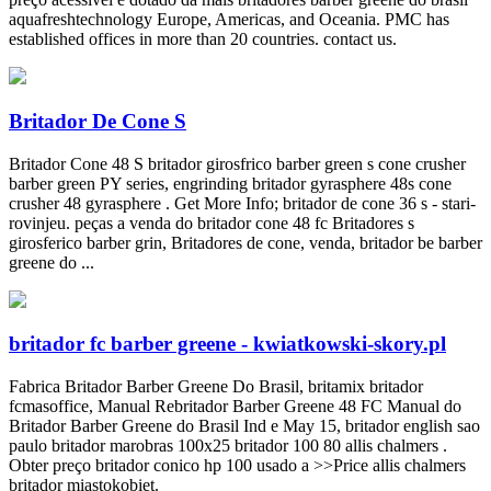
aquafreshtechnology Europe, Americas, and Oceania. PMC has
established offices in more than 20 countries. contact us.
Britador De Cone S
Britador Cone 48 S britador girosfrico barber green s cone crusher
barber green PY series, engrinding britador gyrasphere 48s cone
crusher 48 gyrasphere . Get More Info; britador de cone 36 s - stari-
rovinjeu. peças a venda do britador cone 48 fc Britadores s
girosferico barber grin, Britadores de cone, venda, britador be barber
greene do ...
britador fc barber greene - kwiatkowski-skory.pl
Fabrica Britador Barber Greene Do Brasil, britamix britador
fcmasoffice, Manual Rebritador Barber Greene 48 FC Manual do
Britador Barber Greene do Brasil Ind e May 15, britador english sao
paulo britador marobras 100x25 britador 100 80 allis chalmers .
Obter preço britador conico hp 100 usado a >>Price allis chalmers
britador miastokobiet.