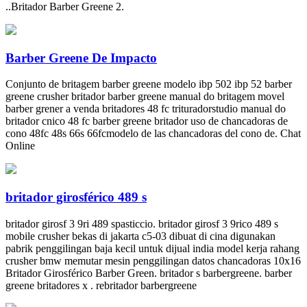
..Britador Barber Greene 2.
Barber Greene De Impacto
Conjunto de britagem barber greene modelo ibp 502 ibp 52 barber
greene crusher britador barber greene manual do britagem movel
barber grener a venda britadores 48 fc trituradorstudio manual do
britador cnico 48 fc barber greene britador uso de chancadoras de
cono 48fc 48s 66s 66fcmodelo de las chancadoras del cono de. Chat
Online
britador girosférico 489 s
britador girosf 3 9ri 489 spasticcio. britador girosf 3 9rico 489 s
mobile crusher bekas di jakarta c5-03 dibuat di cina digunakan
pabrik penggilingan baja kecil untuk dijual india model kerja rahang
crusher bmw memutar mesin penggilingan datos chancadoras 10x16
Britador Girosférico Barber Green. britador s barbergreene. barber
greene britadores x . rebritador barbergreene